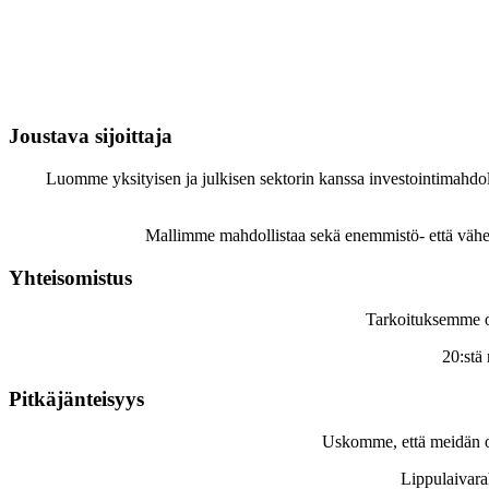
Ainutlaatuinen vastuullisten sijoitusten mal
Infrastruktuuri luo perustan yhteiskunnalliselle muutokselle ja toimii
rakennuspalikoista. Siksi olemme kehittäneet mallin, jossa sijoituksemm
Joustava sijoittaja
Luomme yksityisen ja julkisen sektorin kanssa investointimahdo
Mallimme mahdollistaa sekä enemmistö- että vähe
Yhteisomistus
Tarkoituksemme on
20:stä
Pitkäjänteisyys
Uskomme, että meidän on i
Lippulaivara