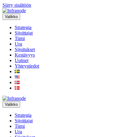
Siirry sisältöön
Valikko
Strategia
Sijoittajat
Tiimi
Ura
Sijoitukset
Kestävyys
Uutiset
Yhteystiedot
Valikko
Strategia
Sijoittajat
Tiimi
Ura