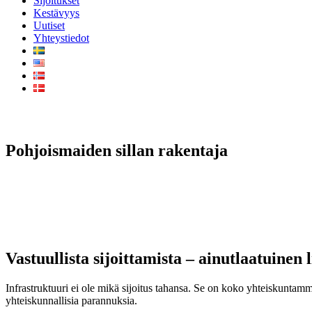
Sijoitukset
Kestävyys
Uutiset
Yhteystiedot
Pohjoismaisen siirtymävaiheen mahdollis
Pohjoismaiden sillan rakentaja
Pohjoismaissa on merkittävä ja pitkäaikainen tarve investoida infras
vaatii 270 miljardia euroa, siirtymävaiheen infrastruktuuri 360 miljardi
Investointitarpeet johtuvat Pohjoismaiden ikääntyvästä infrastruktuuris
antaa institutionaalisen pääoman osallistua investointeihin sekä olema
Vastuullista sijoittamista – ainutlaatuine
Infrastruktuuri ei ole mikä sijoitus tahansa. Se on koko yhteiskuntamme
yhteiskunnallisia parannuksia.