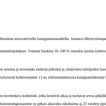
li
 innovoinnin sekä muutoksen katalysaattorina. Infrastruktuuri on yksi p
e tuottavat pitkän aikavälin arvoa tuleville sukupolville.
llisuuksia innovatiivisilla kumppanuusmalleilla. Joustava lähestymist
mmistösijoitukset. Voimme hankkia 10–100 % osuuden uusista kohteista
 omistaa ja investoida yhdessä julkisten ja yksityisten toimijoiden kan
 nykyisestä kohteestamme 13 on yhteisomistuksessa kumppaneidemme 
nvestoitava kohteisiin, jotka kestävät aikaa ja tuottavat arvoa pitkällä 
hastostrategiassamme on pitkän aikavälin näkökulma ja 25 vuoden sijoit