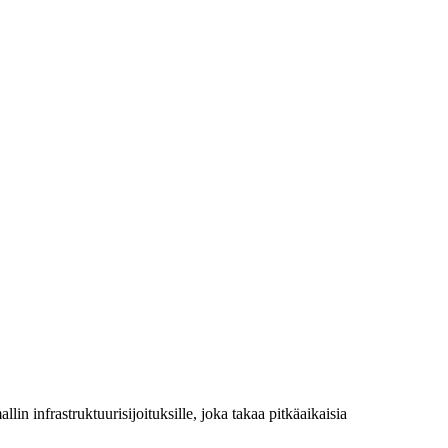
ien kymmenen vuoden aikana. Nykyisen infrastruktuurin kunnostaminen
ljardia euroa.
a kriittistä infrastruktuuria. Me uskomme, että yksi osa ratkaisua on
nuuksia, jotka ovat yhteiskuntamme kannalta kannattavia ja kestäviä.
in infrastruktuurisijoituksille, joka takaa pitkäaikaisia