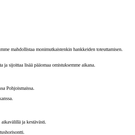
ohjoismaisten yhteiskuntien tulevaisuuden tärkeimmistä
apamme mahdollistaa monimutkaistenkin hankkeiden toteuttamisen.
 ja sijoittaa lisää pääomaa omistuksemme aikana.
ssa Pohjoismaissa.
kanssa.
aikavälillä ja kestävästi.
ushorisontti.