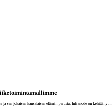
taminen
truktuuriin. Tarpeen odotetaan olevan yli 880 miljardia euroa seuraav
a euroa ja puolustusinfrastruktuuri sekä kriittinen infrastruktuuri 250 mi
ta, kunnianhimoisista vihreän siirtymän tavoitteista ja tarpeesta vahvista
ssa olevaan että uuteen infrastruktuuriin ja luoda pitkäaikaisia kumppa
n liiketoimintamallimme
 ja sen jokaisen kansalaisen elämän perusta. Infranode on kehittänyt mall