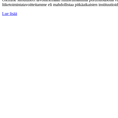
liiketoimintatavoitteitamme eli mahdollistaa pitkäaikaisten instituutioi
Lue lisää
Liikenne
Energia
Digitaalinen
Sosiaalinen