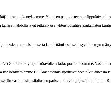
t pitkäjänteisen näkemyksemme. Yhteinen painopisteemme lippulaivarahast
n kanssa mahdollistavat pitkäaikaiset yhteistyösuhteet paikallisten kuntie
sijoituksiemme omistamisesta ja kehittämisestä sekä syvällinen ymmärrys
 Net Zero 2040 -ympäristötavoitetta koko portfoliossamme. Vastuullisu
a itse kehittämiämme ESG-menetelmiä sijoitusvaiheen alkuvaiheesta l
isiin vastuullisten sijoitusten parissa toimiviin järjestöihin, kuten P
ä aikaa
riin, joka edistää siirtymää. Ohjaamalla pitkäaikaista institutionaali
hellä kotia.