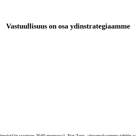
Vastuullisuus on osa ydinstrategiaamme
suus on luonnollinen osa mahdollisen sijoituskohteen kokonaisanalyys
tä. Ennen kuin harkitsemme sijoitusta, tarkastelemme sijoituskohdetta poi
lin omaisuudenhoitoamme. Pyrimme tukemaan salkkuyrityksiämme niiden v
kumme edistymistä vuosittain. Olemme kehittäneet järjestelmällisen ESG
ulla.
hteistyöhön perustuvalla lähestymistavallamme siirtymistä hiilineutraa
 viimeistään vuoteen 2040 mennessä. Net Zero -sitoumuksemme tehtiin vah