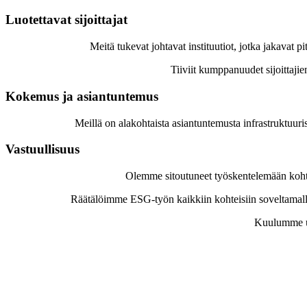
Luotettavat sijoittajat
Meitä tukevat johtavat instituutiot, jotka jakava
Tiiviit kumppanuudet sijoittajie
Kokemus ja asiantuntemus
Meillä on alakohtaista asiantuntemusta infrastruktuuri
Vastuullisuus
Olemme sitoutuneet työskentelemään kohti
Räätälöimme ESG-työn kaikkiin kohteisiin soveltamall
Kuulumme use
Investoimme infrastruktuuriin, joka kestä
Yhdessä kumppaneidemme kanssa sijoitamme pohjoismaiseen infrastruktuu
sijoittajille. Painotamme paikallisuutta, koska infrastruktuuri on aina lä