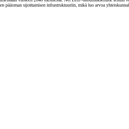
den pääoman sijoittamisen infrastruktuuriin, mikä luo arvoa yhteiskunnall
Sijoitamme Pohjoismaiden infrastruktuurii
Kunnallinen, alueellinen ja kansallinen kumppani