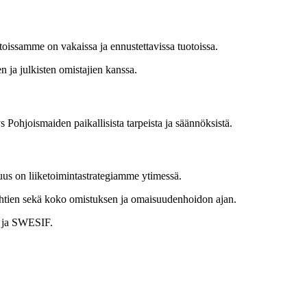
oissamme on vakaissa ja ennustettavissa tuotoissa.
n ja julkisten omistajien kanssa.
 Pohjoismaiden paikallisista tarpeista ja säännöksistä.
us on liiketoimintastrategiamme ytimessä.
ähtien sekä koko omistuksen ja omaisuudenhoidon ajan.
RI ja SWESIF.
sta pääomaa paikallisiin hankkeisiin luomme arvoa yhteisöille ja