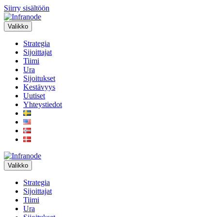
Siirry sisältöön
Valikko
Strategia
Sijoittajat
Tiimi
Ura
Sijoitukset
Kestävyys
Uutiset
Yhteystiedot
Valikko
Strategia
Sijoittajat
Tiimi
Ura