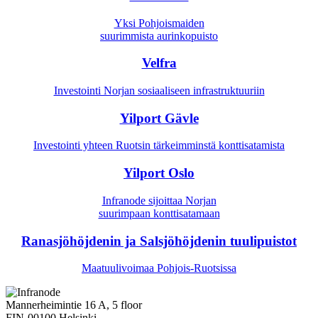
Yksi Pohjoismaiden
suurimmista aurinkopuisto
Velfra
Investointi Norjan sosiaaliseen infrastruktuuriin
Yilport Gävle
Investointi yhteen Ruotsin tärkeimminstä konttisatamista
Yilport Oslo
Infranode sijoittaa Norjan
suurimpaan konttisatamaan
Ranasjöhöjdenin ja Salsjöhöjdenin tuulipuistot
Maatuulivoimaa Pohjois-Ruotsissa
Mannerheimintie 16 A, 5 floor
FIN-00100 Helsinki