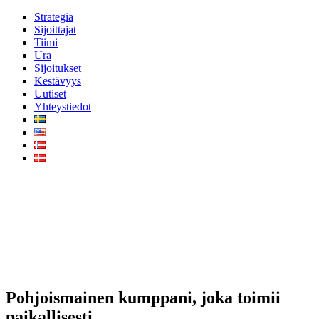
Strategia
Sijoittajat
Tiimi
Ura
Sijoitukset
Kestävyys
Uutiset
Yhteystiedot
Sijoituksia
huomiseen
Pohjoismainen kumppani, joka toimii
paikallisesti