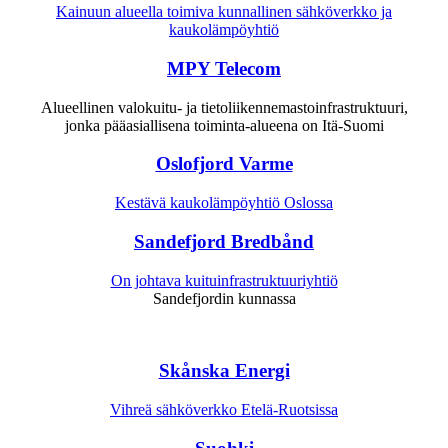
Kainuun alueella toimiva kunnallinen sähköverkko ja
kaukolämpöyhtiö
MPY Telecom
Alueellinen valokuitu- ja tietoliikennemastoinfrastruktuuri,
jonka pääasiallisena toiminta-alueena on Itä-Suomi
Oslofjord Varme
Kestävä kaukolämpöyhtiö Oslossa
Sandefjord Bredbånd
On johtava kuituinfrastruktuuriyhtiö
Sandefjordin kunnassa
Skånska Energi
Vihreä sähköverkko Etelä-Ruotsissa