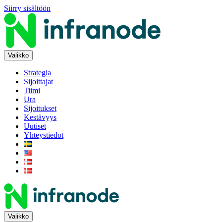
Siirry sisältöön
Valikko
Strategia
Sijoittajat
Tiimi
Ura
Sijoitukset
Kestävyys
Uutiset
Yhteystiedot
Valikko