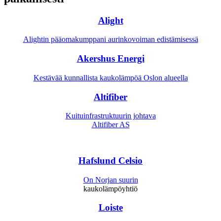
Alight
Alightin pääomakumppani aurinkovoiman edistämisessä
Akershus Energi
Kestävää kunnallista kaukolämpöä Oslon alueella
Altifiber
Kuituinfrastruktuurin johtava
Altifiber AS
Hafslund Celsio
On Norjan suurin
kaukolämpöyhtiö
Loiste