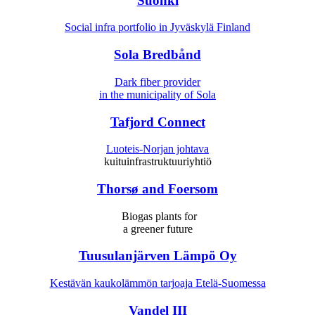
Suohki
Social infra portfolio in Jyväskylä Finland
Sola Bredbånd
Dark fiber provider
in the municipality of Sola
Tafjord Connect
Luoteis-Norjan johtava
kuituinfrastruktuuriyhtiö
Thorsø and Foersom
Biogas plants for
a greener future
Tuusulanjärven Lämpö Oy
Kestävän kaukolämmön tarjoaja Etelä-Suomessa
Vandel III