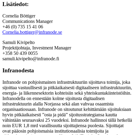
Lisätiedot:
Cornelia Böttiger
Communications Manager
+46 (0) 735 15 41 06
Cornelia.bottiger@infranode.se
Samuli Kivipelto
Projektijohtaja, Investment Manager
+358 50 439 0055
samuli.kivipelto@infranode.fi
Infranodesta
Infranode on pohjoismainen infrastruktuuriin sijoittava toimija, joka
sijoittaa vastuullisesti ja pitkäaikaisesti digitaaliseen infrastruktuuriin,
energia- ja liikennesektorin kohteisiin sekä yhteiskuntakiinteistöihin.
Infranodella on ennestään kolme sijoitusta digitaalisen
infrastruktuurin alalla Norjassa sekä alan vahvaa osaamista
organisaatiossaan. Infranode on sitoutunut kehittämään sijoituksiaan
hyvin pitkäaikaisesti ”osta ja pidä” sijoitusstrategiansa kautta
vähintään seuraavaksi 25 vuodeksi. Infranode hallinnoi tällä hetkellä
noin EUR 1,8 mrd varallisuutta sijoittajiensa puolesta. Sijoittajat
ovat pääosin pohjoismaisia institutionaalisia toimijoita ja