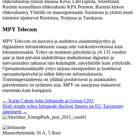
eläkerahastoja (muun muassa Keva, LähiTapiola, Storebrand,
Ruotsin kunnallinen eläkerahasto KPA Pension, Ruotsin kirkon
eläkerahasto). Yhtiöllä on maaorganisaatio Suomessa ja yhtiön muut
toimistot sijaitsevat Ruotsissa, Norjassa ja Tanskassa.
MPY Telecom
MPY Telecom on kasvava ja uudistuva asiantuntijayritys ja
digitaalisen infrastruktuurin osaaja niin valokuituverkoissa kuin
telemastoissakin. Yritys on tuottanut palveluita jo yli 135 vuoden
ajan ja tänä päivänä mahdollistaa mutkattoman digiarjen ja
tulevaisuuden ratkaisut niin kuluttajille, taloyhtiöille kuin yrityksille.
Operaattoriasiakkaille yritys tarjoaa monipuoliset ja luotettavat
operaattoripalvelut ja niihin liittyvän infrastruktuurin.
Toimintaperiaatteena on yllättää positiivisesti ja asiakkaiden
palveleminen on sydämen asia. MPY on sanojensa mukaisesti
enemmän kuin kumppani.
Posts
← Karin Cakste joins Infranode as Group CFO
High results when Infranode disclose figures on EU Taxonomy
navigation
alignment →
Mannerheimintie 16 A, 5 floor