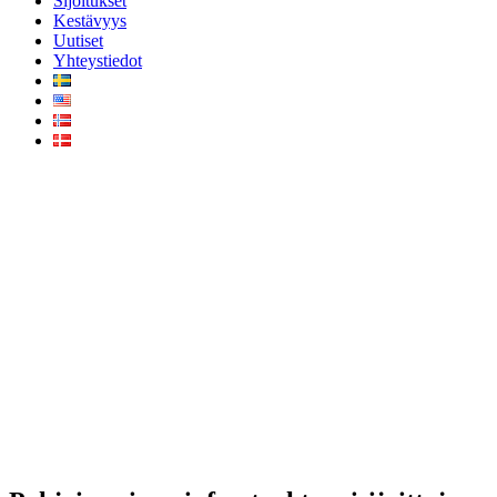
Sijoitukset
Kestävyys
Uutiset
Yhteystiedot
Pohjoismainen
infrastruktuurisijoittaja
Infranode osti MPY Telecomin
– Infranoden ensimmäinen
sijoitus digitaaliseen
infrastruktuuriin Suomessa