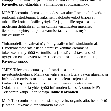
Kivipelto
, projektijohtaja ja Infranoden sijoituspäällikkö.
MPY Telecomin telemastot muodostavat alueellisen mobiiliverkon
runkoinfrastruktuurin. Lisäksi sen valokuituverkot tarjoavat
tuhansille kotitalouksille, yrityksille ja julkisille organisaatioille
modernin digitaalisen yhteiskunnan vaatimusten mukaiset
tietoliikenneyhteydet, joilla varmistetaan valmius myös
tulevaisuuteen.
”Infranodella on vahvat näytöt digitaalisen infrastruktuurin alalta.
Hyödynnämme tätä asiantuntemusta kehittääksemme ja
tukeaksemme yhtiötä vastuullisella ja kestävällä tavalla sekä
nykyisten että tulevien MPY Telecomin asiakkaiden eduksi”,
Kivipelto sanoo.
”MPY Telecom toteuttaa yhtä historiansa suurinta
investointiohjelmaa. Meillä on vahva asema Etelä-Savon alueella, ja
Infranoden omistus mahdollistaa sekä telemastojen että
kuituverkkojen vahvistamisen ja laajentamisen entisestään.
Odotamme innolla yhteistyötä Infranoden kanssa”, sanoo MPY
Telecomin kaupallinen johtaja
Janne Korhonen
.
MPY Telecomin toiminnot, asiakaspalvelu, organisaatio, henkilöstö
ja brändi jatkavat kuten tähänkin saakka.