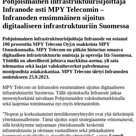
Pohjoismainen infrastruktuurisijoittaja
Infranode osti MPY Telecomin –
Infranoden ensimmäinen sijoitus
digitaaliseen infrastruktuuriin Suomessa
Pohjoismainen infrastruktuurisijoittaja Infranode on ostanut
100 prosenttia MPY Telecom Oyj:n osakkeista MPY
Osuuskunnalta. MPY Telecom on pitkän historian omaava
digitaalisen infrastruktuurin omistaja ja operoija Itä-Suomessa.
Yhtiöllä on alueellisesti johtava markkina-asema, yli sata
telemastoa sekä laajat valokuituverkot palvelemassa
monipuolista asiakaskantaa. MPY Telecom siirtyi Infranoden
omistukseen 25.9.2023.
MPY Telecom on Infranoden ensimmäinen sijoitus digitaaliseen
infrastruktuuriin Suomessa. Tällä sijoituksella Infranode jatkaa
menestyksekästä taivaltaan Pohjoismaiden valokuitumarkkinalla
sekä laajentaa toimintaansa nyt myös telemastoihin.
”Nopeat ja korkealaatuiset tietoliikenneyhteydet ovat yhä tärkeämpiä
yhteiskunnallemme. Tämä sijoitus sopii strategiaamme erinomaisesti,
sillä keskitymme tarjoamaan yhteiskunnalle keskeistä
infrastruktuuria ja olemaan vastuullinen sekä pitkäaikainen
kumppani paikallisille ja alueellisille yhteisöille”, sanoo
Samuli