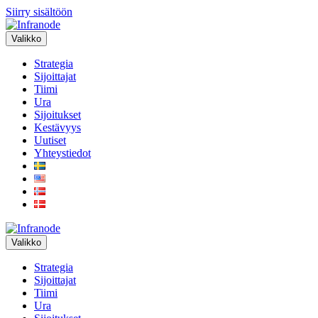
Siirry sisältöön
Valikko
Strategia
Sijoittajat
Tiimi
Ura
Sijoitukset
Kestävyys
Uutiset
Yhteystiedot
Valikko
Strategia
Sijoittajat
Tiimi
Ura