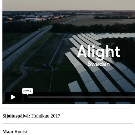
Sijoituspäivä:
Huhtikuu 2017
Maa:
Ruotsi