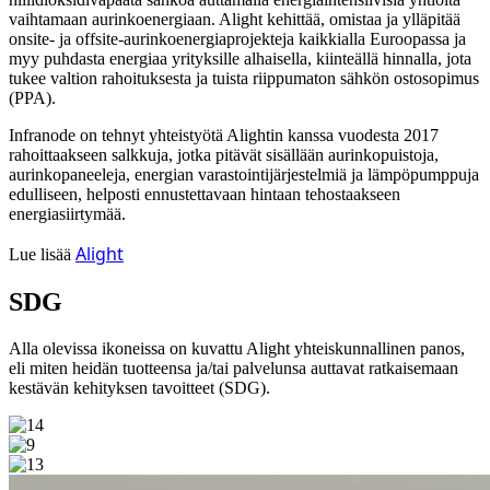
vaihtamaan aurinkoenergiaan. Alight kehittää, omistaa ja ylläpitää
onsite- ja offsite-aurinkoenergiaprojekteja kaikkialla Euroopassa ja
myy puhdasta energiaa yrityksille alhaisella, kiinteällä hinnalla, jota
tukee valtion rahoituksesta ja tuista riippumaton sähkön ostosopimus
(PPA).
Infranode on tehnyt yhteistyötä Alightin kanssa vuodesta 2017
rahoittaakseen salkkuja, jotka pitävät sisällään aurinkopuistoja,
aurinkopaneeleja, energian varastointijärjestelmiä ja lämpöpumppuja
edulliseen, helposti ennustettavaan hintaan tehostaakseen
energiasiirtymää.
Alight
Lue lisää
SDG
Alla olevissa ikoneissa on kuvattu Alight yhteiskunnallinen panos,
eli miten heidän tuotteensa ja/tai palvelunsa auttavat ratkaisemaan
kestävän kehityksen tavoitteet (SDG).