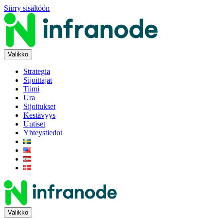
Siirry sisältöön
Valikko
Strategia
Sijoittajat
Tiimi
Ura
Sijoitukset
Kestävyys
Uutiset
Yhteystiedot
Valikko