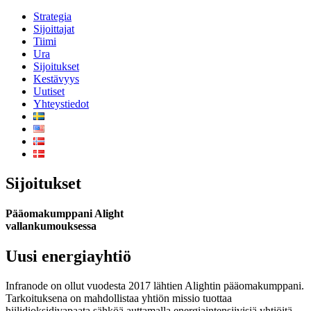
Strategia
Sijoittajat
Tiimi
Ura
Sijoitukset
Kestävyys
Uutiset
Yhteystiedot
Sijoitukset
Pääomakumppani Alight
vallankumouksessa
Uusi energiayhtiö
Infranode on ollut vuodesta 2017 lähtien Alightin pääomakumppani.
Tarkoituksena on mahdollistaa yhtiön missio tuottaa
hiilidioksidivapaata sähköä auttamalla energiaintensiivisiä yhtiöitä