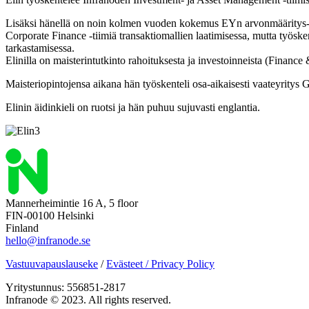
Lisäksi hänellä on noin kolmen vuoden kokemus EYn arvonmääritys- ja ma
Corporate Finance -tiimiä transaktiomallien laatimisessa, mutta työsk
tarkastamisessa.
Elinilla on maisterintutkinto rahoituksesta ja investoinneista (Financ
Maisteriopintojensa aikana hän työskenteli osa-aikaisesti vaateyritys 
Elinin äidinkieli on ruotsi ja hän puhuu sujuvasti englantia.
Mannerheimintie 16 A, 5 floor
FIN-00100 Helsinki
Finland
hello@infranode.se
Vastuuvapauslauseke
/
Evästeet / Privacy Policy
Yritystunnus: 556851-2817
Infranode © 2023. All rights reserved.