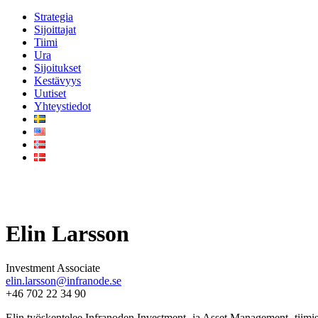
Strategia
Sijoittajat
Tiimi
Ura
Sijoitukset
Kestävyys
Uutiset
Yhteystiedot
Vårt team
Elin Larsson
Investment Associate
elin.larsson@infranode.se
+46 702 22 34 90
Elin työskentelee Infranoden Investment- ja Asset Management -tiimiss