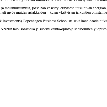
llinnustiimistä, jossa hän keskittyi erityisesti uusiutuvan energian ja 
enteli myös muiden asiakkaiden – kuten yksityisten ja kuntien omistamie
e & Investments) Copenhagen Business Schoolista sekä kandidaatin tutkin
GANNIn talousosastolla ja suoritti vaihto-opintoja Melbournen yliopisto