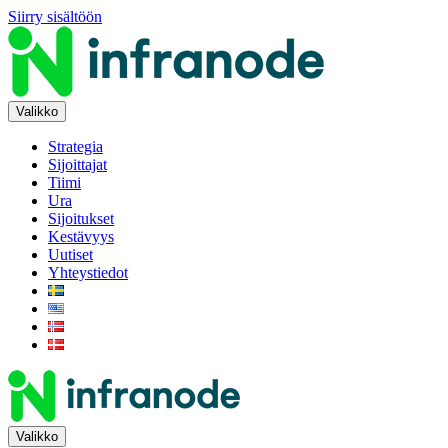
Siirry sisältöön
Valikko
Strategia
Sijoittajat
Tiimi
Ura
Sijoitukset
Kestävyys
Uutiset
Yhteystiedot
Valikko