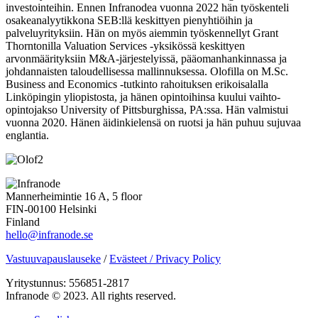
investointeihin. Ennen Infranodea vuonna 2022 hän työskenteli
osakeanalyytikkona SEB:llä keskittyen pienyhtiöihin ja
palveluyrityksiin. Hän on myös aiemmin työskennellyt Grant
Thorntonilla Valuation Services -yksikössä keskittyen
arvonmäärityksiin M&A‑järjestelyissä, pääomanhankinnassa ja
johdannaisten taloudellisessa mallinnuksessa. Olofilla on M.Sc.
Business and Economics -tutkinto rahoituksen erikoisalalla
Linköpingin yliopistosta, ja hänen opintoihinsa kuului vaihto-
opintojakso University of Pittsburghissa, PA:ssa. Hän valmistui
vuonna 2020. Hänen äidinkielensä on ruotsi ja hän puhuu sujuvaa
englantia.
Mannerheimintie 16 A, 5 floor
FIN-00100 Helsinki
Finland
hello@infranode.se
Vastuuvapauslauseke
/
Evästeet / Privacy Policy
Yritystunnus: 556851-2817
Infranode © 2023. All rights reserved.