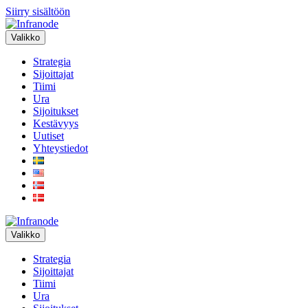
Siirry sisältöön
Valikko
Strategia
Sijoittajat
Tiimi
Ura
Sijoitukset
Kestävyys
Uutiset
Yhteystiedot
Valikko
Strategia
Sijoittajat
Tiimi
Ura