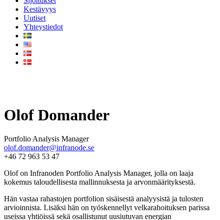
Sijoitukset
Kestävyys
Uutiset
Yhteystiedot
Vårt team
Olof Domander
Portfolio Analysis Manager
olof.domander@infranode.se
+46 72 963 53 47
Olof on Infranoden Portfolio Analysis Manager, jolla on laaja
kokemus taloudellisesta mallinnuksesta ja arvonmäärityksestä.
Hän vastaa rahastojen portfolion sisäisestä analyysistä ja tulosten
arvioinnista. Lisäksi hän on työskennellyt velkarahoituksen parissa
useissa yhtiöissä sekä osallistunut uusiutuvan energian