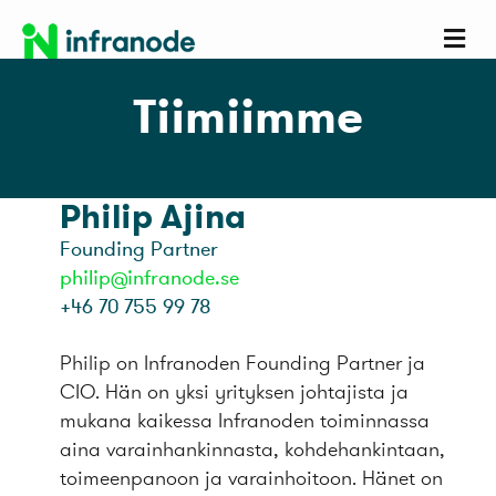
Va
Tiimiimme
Philip Ajina
Founding Partner
philip@infranode.se
+46 70 755 99 78
Philip on Infranoden Founding Partner ja
CIO. Hän on yksi yrityksen johtajista ja
mukana kaikessa Infranoden toiminnassa
aina varainhankinnasta, kohdehankintaan,
toimeenpanoon ja varainhoitoon. Hänet on