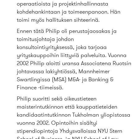
operaatioista ja projektinhallinnasta
kohdehankintaan ja toimeenpanoon. Hän
toimi myös hallituksen sihteerinä.
Ennen tätä Philip oli perustajaosakas ja
toimitusjohtaja johdon
konsultointiyrityksessä, joka tarjoaa
yrityskauppoihin liittyviä palveluita. Vuonna
2002 Philip aloitti uransa Associatena Ruotsin
johtavassa lakiyhtiössä, Mannheimer
Swartlingissa (MSA) M&A- ja Banking &
Finance -tiimeissä.
Philip suoritti sekä oikeustieteen
maisterintutkinnon että kauppatieteiden
kandidaatintutkinnon Tukholman yliopistossa
vuonna 2002. Opintoihin sisältyi
stipendiopintoja Yhdysvalloissa NYU Stern
School of Business- ja NYU School of Law -