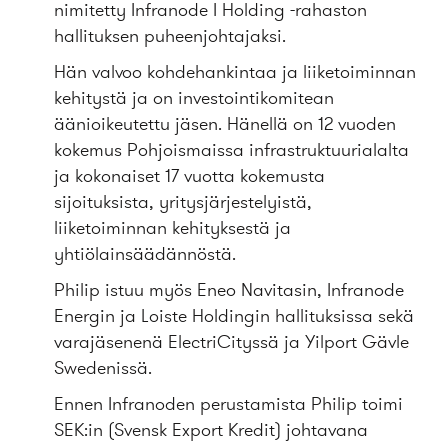
nimitetty Infranode I Holding -rahaston
hallituksen puheenjohtajaksi.
Hän valvoo kohdehankintaa ja liiketoiminnan
kehitystä ja on investointikomitean
äänioikeutettu jäsen. Hänellä on 12 vuoden
kokemus Pohjoismaissa infrastruktuurialalta
ja kokonaiset 17 vuotta kokemusta
sijoituksista, yritysjärjestelyistä,
liiketoiminnan kehityksestä ja
yhtiölainsäädännöstä.
Philip istuu myös Eneo Navitasin, Infranode
Energin ja Loiste Holdingin hallituksissa sekä
varajäsenenä ElectriCityssä ja Yilport Gävle
Swedenissä.
Ennen Infranoden perustamista Philip toimi
SEK:in (Svensk Export Kredit) johtavana